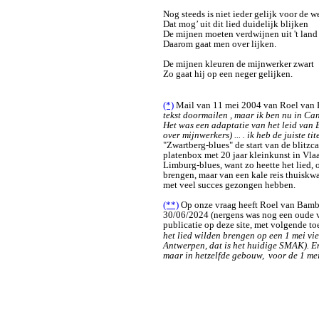
Nog steeds is niet ieder gelijk voor de w
Dat mog’ uit dit lied duidelijk blijken
De mijnen moeten verdwijnen uit 't land
Daarom gaat men over lijken.
De mijnen kleuren de mijnwerker zwart
Zo gaat hij op een neger gelijken.
(*)
Mail van 11 mei 2004 van Roel van
tekst doormailen , maar ik ben nu in Cann
Het was een adaptatie van het leid van 
over mijnwerkers)
...
. ik heb de juiste tit
"Zwartberg-blues" de start van de blitzca
platenbox met 20 jaar kleinkunst in Vl
Limburg-blues, want zo heette het lied,
brengen, maar van een kale reis thuiskw
met veel succes gezongen hebben.
(**)
Op onze vraag heeft Roel van Bambo
30/06/2024
(nergens was nog een oude v
publicatie op deze site, met volgende toe
het lied wilden brengen op een 1 mei vi
Antwerpen, dat is het huidige SMAK). En
maar in hetzelfde gebouw, voor de 1 me