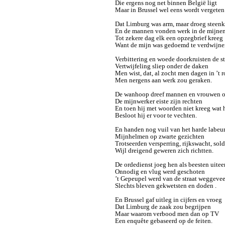
Die ergens nog net binnen België ligt
Maar in Brussel wel eens wordt vergeten
Dat Limburg was arm, maar droeg steenk
En de mannen vonden werk in de mijne
Tot zekere dag elk een opzegbrief kreeg
Want de mijn was gedoemd te verdwijne
Verbittering en woede doorkruisten de s
Vertwijfeling sliep onder de daken
Men wist, dat, al zocht men dagen in ’t 
Men nergens aan werk zou geraken.
De wanhoop dreef mannen en vrouwen op
De mijnwerker eiste zijn rechten
En toen hij met woorden niet kreeg wat 
Besloot hij er voor te vechten.
En handen nog vuil van het harde labeu
Mijnhelmen op zwarte gezichten
Trotseerden versperring, rijkswacht, sold
Wijl dreigend geweren zich richtten.
De ordedienst joeg hen als beesten uitee
Onnodig en vlug werd geschoten
’t Gepeupel werd van de straat weggeve
Slechts bleven gekwetsten en doden .
En Brussel gaf uitleg in cijfers en vroeg
Dat Limburg de zaak zou begrijpen
Maar waarom verbood men dan op TV
Een enquête gebaseerd op de feiten.